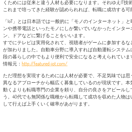
くためには従来と違う人材も必要になります。それゆえIT技
これまで培ってきた経験が認められれば、転職に成功する可
「IoT」とは日本語では一般的に「モノのインターネット」
ンや携帯電話といったモノにしか繋いでいなかったインター
ン、ドアなどに繋げることをいいます。
すでにテレビは実用化されて、視聴者がゲームに参加するな
が加わりました。自動車分野に導入すれば自動運転システム
段の暮らしの中でもより便利で安全になると考えられていま
情報元：
http://featured-iot.com/
ただ理想を実現するためには人材が必要で、不足気味では思
異なるアプローチから幅広く募集しているのが現状です。本気
動くよりも転職専門の企業を頼り、自分の良さをアピールし
う。40代でも無関係な職種から転職して成功を収めた人物は
して行えば上手くいく確率があがります。